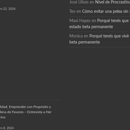
José Ulises
en
Nivel de Procrastin
o 22, 2024
Teo
en
Cómo evitar una pelea sin 
Maxi Hapes
en
Porqué tenés que v
estado beta permanente
Monica
en
Porqué tenés que vivir
beta permanente
lidad, Emprender con Propósito y
ena de Favores – Entrevista a Her
rino
o 8, 2024