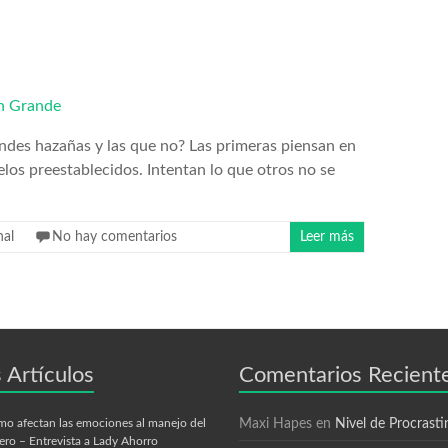
andes hazañas y las que no? Las primeras piensan en
los preestablecidos. Intentan lo que otros no se
nal
No hay comentarios
Leer más
 Artículos
Comentarios Recient
o afectan las emociones al manejo del
Maxi Hapes
en
Nivel de Procrasti
ero – Entrevista a Lady Ahorro