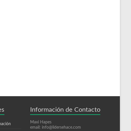
es
Información de Contacto
Maxi Hapes
nación
email: info@lidersehace.com