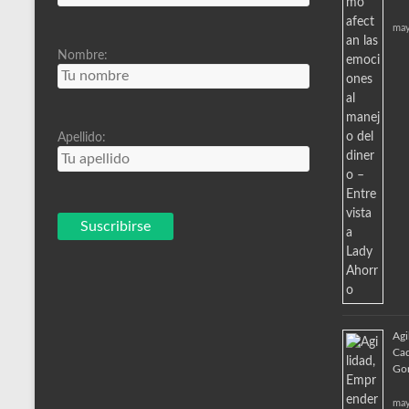
may
Nombre:
Apellido:
Agi
Cad
Go
may