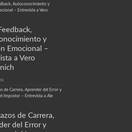
Feedback,
onocimiento y
ón Emocional –
ista a Vero
nich
24
azos de Carrera,
er del Error y