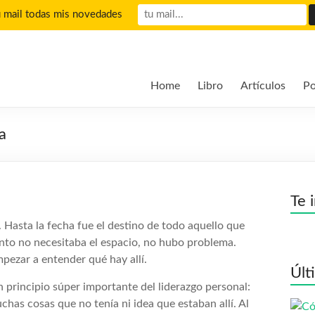
u mail todas mis novedades
Home
Libro
Artículos
Po
a
Te 
. Hasta la fecha fue el destino de todo aquello que
to no necesitaba el espacio, no hubo problema.
pezar a entender qué hay allí.
Últ
n principio súper importante del liderazgo personal:
has cosas que no tenía ni idea que estaban allí. Al