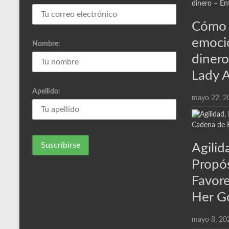
Cómo 
emoci
Nombre:
dinero
Lady 
Apellido:
mayo 22, 2
Agili
Propó
Favore
Her G
mayo 8, 20