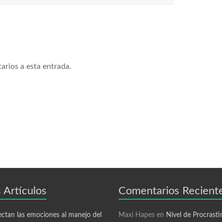
arios a esta entrada.
 Artículos
Comentarios Recient
Maxi Hapes
en
Nivel de Procrasti