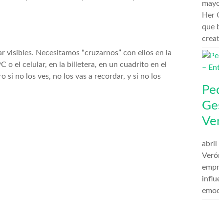
mayo
Her G
que 
crea
 visibles. Necesitamos “cruzarnos” con ellos en la
 o el celular, en la billetera, en un cuadrito en el
 si no los ves, no los vas a recordar, y si no los
Pe
Ge
Ve
abril
Veró
empr
influ
emoc