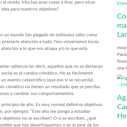
n el olvido. Muchas eran cosas a tirar, pero otras
idea para nuestros objetivos?
Có
man
La
n un mundo tan plagado de estímulos tales como
prestarle atención a todo. Nos volveríamos locos.
mayo
atención a lo que nos atrapa y/o lo que está
Paula
finan
enen saliencia (es decir, aquellos que no se destacan
una 
l social es el cambio climático. No es fácilmente
n evento catastrófico (que eso sí se recuerda).
io climático no tienen un resultado que se perciba,
rsonas a cambiar sus comportamientos.
Ag
e principio de año. Es muy normal definirse objetivos
Ca
n, por ejemplo: “Este año me pongo a estudiar
He
os objetivos no se escriben? O si se escriben, ¿qué
 posible que nos desenfoquemos o en el peor de los