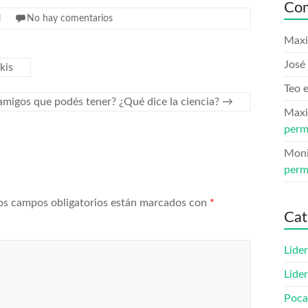
Com
l
No hay comentarios
Maxi
José 
kis
Teo
amigos que podés tener? ¿Qué dice la ciencia?
→
Maxi
perm
Mon
perm
os campos obligatorios están marcados con
*
Cat
Lide
Lide
Poca