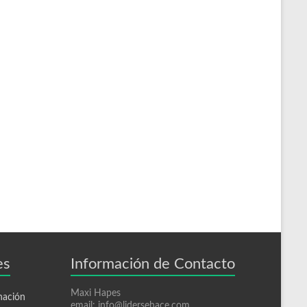
es
Información de Contacto
Maxi Hapes
nación
email: info@lidersehace.com