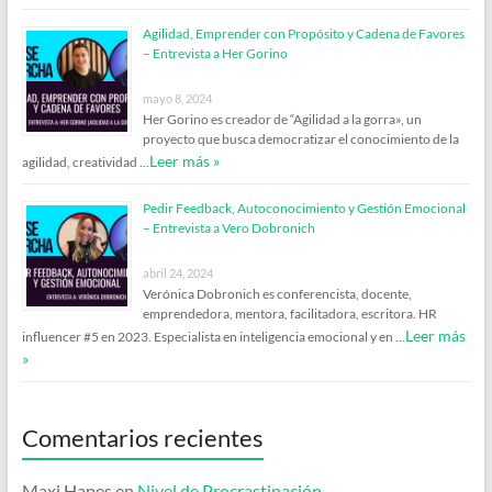
Agilidad, Emprender con Propósito y Cadena de Favores
– Entrevista a Her Gorino
mayo 8, 2024
Her Gorino es creador de “Agilidad a la gorra», un
proyecto que busca democratizar el conocimiento de la
Leer más »
agilidad, creatividad …
Pedir Feedback, Autoconocimiento y Gestión Emocional
– Entrevista a Vero Dobronich
abril 24, 2024
Verónica Dobronich es conferencista, docente,
emprendedora, mentora, facilitadora, escritora. HR
Leer más
influencer #5 en 2023. Especialista en inteligencia emocional y en …
»
Comentarios recientes
Maxi Hapes
en
Nivel de Procrastinación