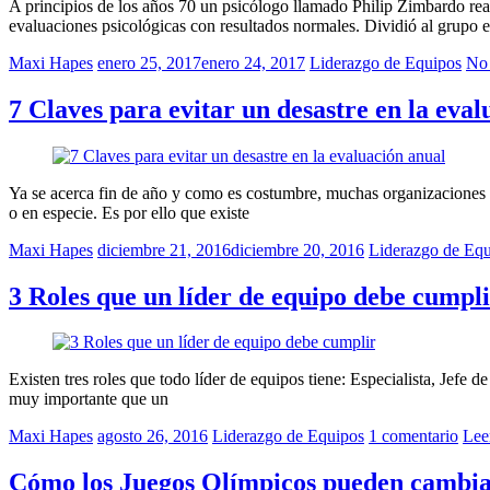
A principios de los años 70 un psicólogo llamado Philip Zimbardo real
evaluaciones psicológicas con resultados normales. Dividió al grupo 
Maxi Hapes
enero 25, 2017
enero 24, 2017
Liderazgo de Equipos
No 
7 Claves para evitar un desastre en la eva
Ya se acerca fin de año y como es costumbre, muchas organizaciones 
o en especie. Es por ello que existe
Maxi Hapes
diciembre 21, 2016
diciembre 20, 2016
Liderazgo de Eq
3 Roles que un líder de equipo debe cumpl
Existen tres roles que todo líder de equipos tiene: Especialista, Jefe
muy importante que un
Maxi Hapes
agosto 26, 2016
Liderazgo de Equipos
1 comentario
Lee
Cómo los Juegos Olímpicos pueden cambi