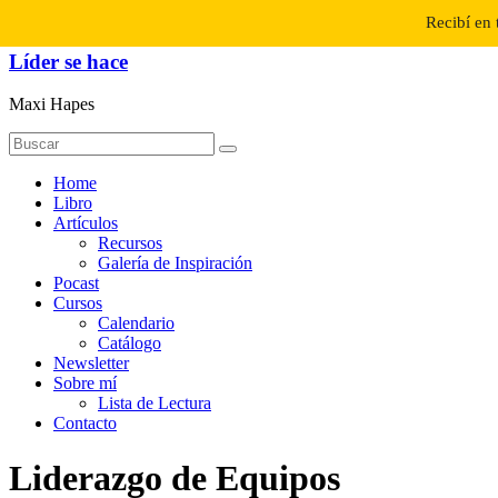
Saltar
Recibí en 
al
contenido
Líder se hace
Maxi Hapes
Menú
Home
Libro
Artículos
Recursos
Galería de Inspiración
Pocast
Cursos
Calendario
Catálogo
Newsletter
Sobre mí
Lista de Lectura
Contacto
Liderazgo de Equipos