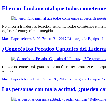
El error fundamental que todos cometemos 
No importa la industria, locación, seniority. Todos cometemos el mismo
explicar el error y cómo corregirlo.
Maxi Hapes
febrero 8, 2017
enero 31, 2017
Liderazgo de Equipos
,
Li
¿Conocés los Pecados Capitales del Lidera
Uno de los errores más grandes que un líder puede cometer en un equi
un líder
Maxi Hapes
febrero 1, 2017
enero 26, 2017
Liderazgo de Equipos
2 
Las personas con mala actitud, ¿pueden c