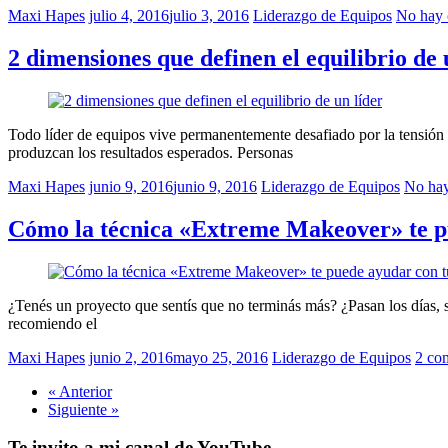
Maxi Hapes
julio 4, 2016
julio 3, 2016
Liderazgo de Equipos
No hay 
2 dimensiones que definen el equilibrio de 
Todo líder de equipos vive permanentemente desafiado por la tensión de 
produzcan los resultados esperados. Personas
Maxi Hapes
junio 9, 2016
junio 9, 2016
Liderazgo de Equipos
No hay
Cómo la técnica «Extreme Makeover» te p
¿Tenés un proyecto que sentís que no terminás más? ¿Pasan los días, 
recomiendo el
Maxi Hapes
junio 2, 2016
mayo 25, 2016
Liderazgo de Equipos
2 co
« Anterior
Siguiente »
Te invito a mi canal de YouTube