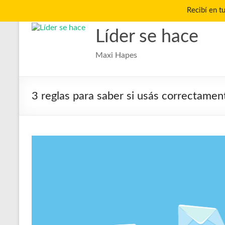
Recibí en t
Saltar
al
Líder se hace
contenido
Maxi Hapes
3 reglas para saber si usás correctamen