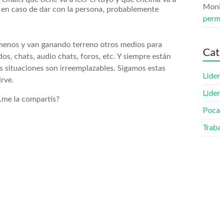
Mon
ue en caso de dar con la persona, probablemente
perm
sa menos y van ganando terreno otros medios para
Cat
os, chats, audio chats, foros, etc. Y siempre están
as situaciones son irreemplazables. Sigamos estas
Lide
rve.
Lide
…me la compartís?
Poca
Trab