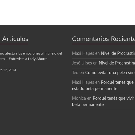
 Artículos
Comentarios Recient
o afectan las emociones al manejo del
Maxi Hapes
en
Nivel de Procrasti
ero – Entrevista a Lady Ahorro
José Ulises
en
Nivel de Procrastin
o 22, 2024
Teo
en
Cómo evitar una pelea sin 
Maxi Hapes
en
Porqué tenés que v
estado beta permanente
Monica
en
Porqué tenés que vivir
beta permanente