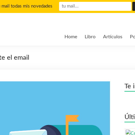
u mail todas mis novedades
Home
Libro
Artículos
Po
te el email
Te 
Últ