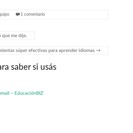
quipo
1 comentario
 que me dije.
mientas súper efectivas para aprender idiomas
→
ara saber si usás
 email – EducaciónBIZ