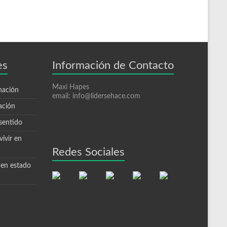
es
Información de Contacto
Maxi Hapes
nación
email: info@lidersehace.com
ación
sentido
ivir en
Redes Sociales
 en estado