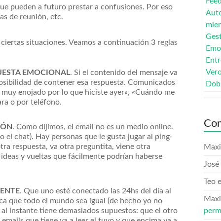
ue pueden a futuro prestar a confusiones. Por eso
as de reunión, etc.
 ciertas situaciones. Veamos a continuación 3 reglas
UESTA EMOCIONAL
. Si el contenido del mensaje va
posibilidad de contener esa respuesta. Comunicados
 muy enojado por lo que hiciste ayer», «Cuándo me
ara o por teléfono.
Com
IÓN
. Como dijimos, el email no es un medio online.
 el chat). Hay personas que le gusta jugar al ping-
ra respuesta, va otra preguntita, viene otra
Maxi
ideas y vueltas que fácilmente podrían haberse
José 
Teo
GENTE
. Que uno esté conectado las 24hs del día al
Maxi
lica que todo el mundo sea igual (de hecho yo no
 al instante tiene demasiados supuestos: que el otro
perm
 emails que tiene va a leer el tuyo y que encima va a