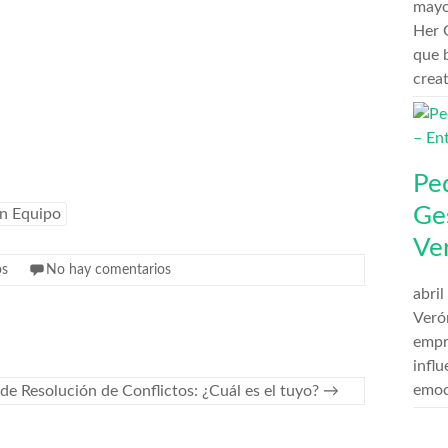
mayo
Her G
que 
crea
Pe
Ge
en Equipo
Ve
os
No hay comentarios
abril
Veró
empr
influ
emoc
 de Resolución de Conflictos: ¿Cuál es el tuyo?
→