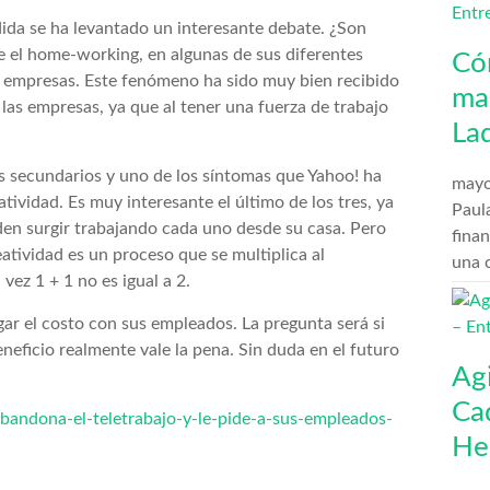
dida se ha levantado un interesante debate. ¿Son
e el home-working, en algunas de sus diferentes
Có
s empresas. Este fenómeno ha sido muy bien recibido
man
las empresas, ya que al tener una fuerza de trabajo
La
os secundarios y uno de los síntomas que Yahoo! ha
mayo
tividad. Es muy interesante el último de los tres, ya
Paula
den surgir trabajando cada uno desde su casa. Pero
finan
eatividad es un proceso que se multiplica al
una 
vez 1 + 1 no es igual a 2.
ar el costo con sus empleados. La pregunta será si
neficio realmente vale la pena. Sin duda en el futuro
Ag
Ca
andona-el-teletrabajo-y-le-pide-a-sus-empleados-
He