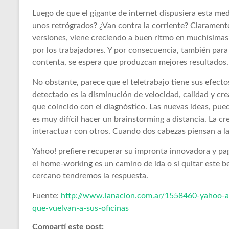
Luego de que el gigante de internet dispusiera esta me
unos retrógrados? ¿Van contra la corriente? Clarament
versiones, viene creciendo a buen ritmo en muchísima
por los trabajadores. Y por consecuencia, también para 
contenta, se espera que produzcan mejores resultados.
No obstante, parece que el teletrabajo tiene sus efect
detectado es la disminución de velocidad, calidad y crea
que coincido con el diagnóstico. Las nuevas ideas, pue
es muy difícil hacer un brainstorming a distancia. La cr
interactuar con otros. Cuando dos cabezas piensan a la 
Yahoo! prefiere recuperar su impronta innovadora y pag
el home-working es un camino de ida o si quitar este be
cercano tendremos la respuesta.
Fuente:
http://www.lanacion.com.ar/1558460-yahoo-ab
que-vuelvan-a-sus-oficinas
Compartí este post: