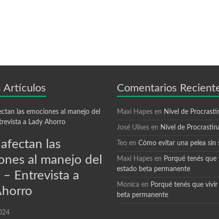
 Artículos
Comentarios Recient
Maxi Hapes
en
Nivel de Procrasti
José Ulises
en
Nivel de Procrastin
afectan las
Teo
en
Cómo evitar una pelea sin 
ones al manejo del
Maxi Hapes
en
Porqué tenés que v
estado beta permanente
 – Entrevista a
Monica
en
Porqué tenés que vivir
Ahorro
beta permanente
024