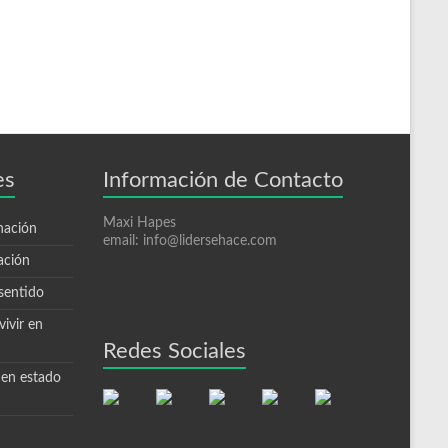
es
Información de Contacto
Maxi Hapes
nación
email: info@lidersehace.com
ación
sentido
ivir en
Redes Sociales
 en estado