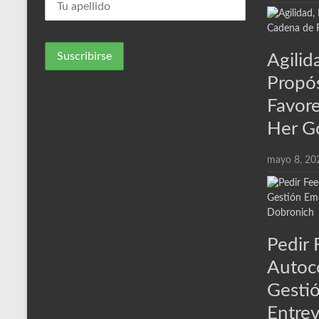
Agili
Propó
Favore
Her G
mayo 8, 20
Pedir 
Autoc
Gesti
Entrev