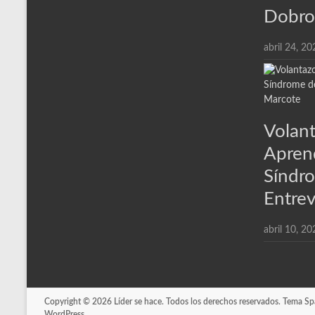
Dobro
abril 24, 20
Volant
Aprend
Síndr
Entrev
abril 10, 20
Copyright © 2026
Líder se hace
. Todos los derechos reservados. Tema
Sp
WordPress
.