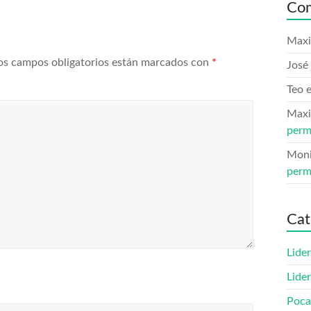
Com
Maxi
os campos obligatorios están marcados con
*
José 
Teo
Maxi
perm
Mon
perm
Cat
Lide
Lide
Poca