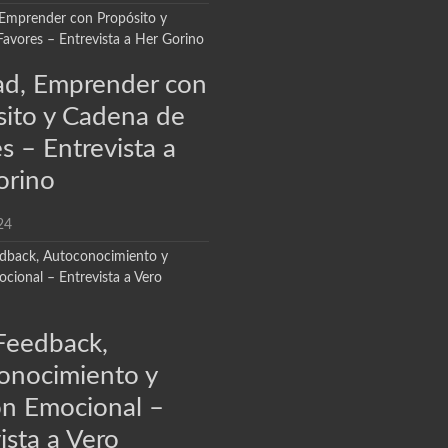
dad, Emprender con
sito y Cadena de
s – Entrevista a
orino
24
Feedback,
onocimiento y
ón Emocional –
ista a Vero