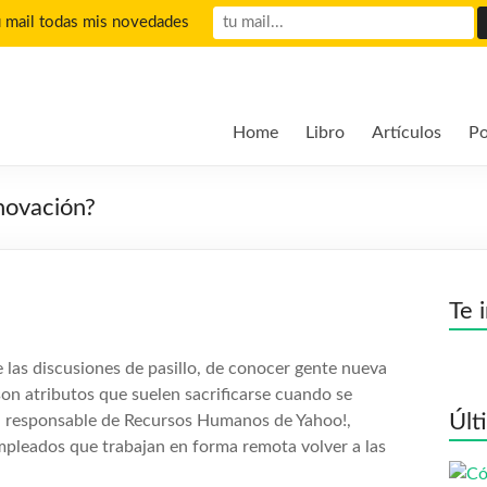
u mail todas mis novedades
Home
Libro
Artículos
Po
nnovación?
Te 
 las discusiones de pasillo, de conocer gente nueva
son atributos que suelen sacrificarse cuando se
Últ
, la responsable de Recursos Humanos de Yahoo!,
mpleados que trabajan en forma remota volver a las