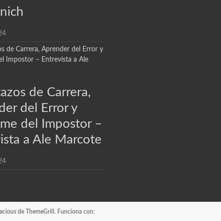
nich
24
azos de Carrera,
er del Error y
ome del Impostor –
ista a Ale Marcote
24
acious
de ThemeGrill. Funciona con: