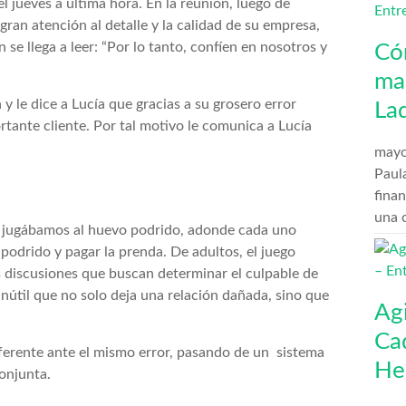
l jueves a última hora. En la reunión, luego de
gran atención al detalle y la calidad de su empresa,
 se llega a leer: “Por lo tanto, confíen en nosotros y
Có
man
 y le dice a Lucía que gracias a su grosero error
La
rtante cliente. Por tal motivo le comunica a Lucía
mayo
Paula
finan
una 
es jugábamos al huevo podrido, adonde cada uno
podrido y pagar la prenda. De adultos, el juego
s discusiones que buscan determinar el culpable de
inútil que no solo deja una relación dañada, sino que
Ag
Ca
iferente ante el mismo error, pasando de un sistema
He
onjunta.