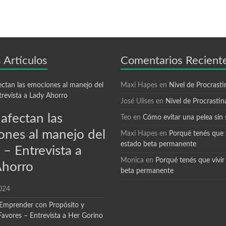
 Artículos
Comentarios Recient
Maxi Hapes
en
Nivel de Procrasti
José Ulises
en
Nivel de Procrastin
afectan las
Teo
en
Cómo evitar una pelea sin 
ones al manejo del
Maxi Hapes
en
Porqué tenés que v
estado beta permanente
 – Entrevista a
Monica
en
Porqué tenés que vivir
Ahorro
beta permanente
024