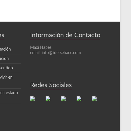
es
Información de Contacto
Maxi Hapes
nación
email: info@lidersehace.com
ación
sentido
ivir en
Redes Sociales
 en estado