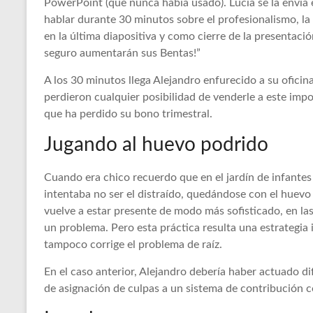
PowerPoint (que nunca había usado). Lucía se la envía e
hablar durante 30 minutos sobre el profesionalismo, la 
en la última diapositiva y como cierre de la presentación
seguro aumentarán sus Bentas!”
A los 30 minutos llega Alejandro enfurecido a su oficina
perdieron cualquier posibilidad de venderle a este impo
que ha perdido su bono trimestral.
Jugando al huevo podrido
Cuando era chico recuerdo que en el jardín de infant
intentaba no ser el distraído, quedándose con el huevo 
vuelve a estar presente de modo más sofisticado, en la
un problema. Pero esta práctica resulta una estrategia 
tampoco corrige el problema de raíz.
En el caso anterior, Alejandro debería haber actuado d
de asignación de culpas a un sistema de contribución c