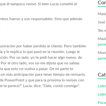
Com
 que él tampoco revisó. Si bien Lucía cometió el
Maxi
ambos fueron y son responsables. Sino que además
José 
.
Teo
Maxi
perm
rustración por haber perdido al cliente. Pero también
ía y le explica lo que pasó en la reunión. Luego le
Mon
ción. Por un lado, yo te pedí hacer algo nuevo, de
perm
 Por el otro lado, vos no me dijiste que no sabías
ía que esto no vuelva a pasar. De mi parte te
Cat
con más anticipación para tener tiempo de revisarlo.
 de PowerPoint y que para la próxima lo revises con
é te parece?” Lucía, dice: “Dale, contá conmigo”.
Lide
Lide
Poca