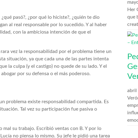
mayo
Her G
que 
¿qué pasó?, ¿por qué lo hiciste?, ¿quién te dio
crea
gan al real responsable por lo sucedido. Y al haber
lidad, con la ambiciosa intención de que el
rara vez la responsabilidad por el problema tiene un
Pe
ta situación, ya que cada una de las partes intenta
Ge
e la culpa (y el castigo) no quede de su lado. Y el
e abogar por su defensa o el más poderoso.
Ve
abril
Veró
e un problema existe responsabilidad compartida. Es
empr
tuación. Tal vez su participación fue pasiva o
influ
emoc
o mal su trabajo. Escribió ventas con B. Y por lo
Lucía no piensa lo mismo. Su jefe le pidió una tarea