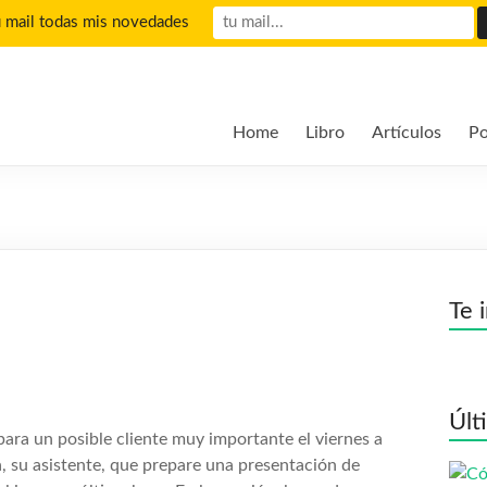
u mail todas mis novedades
Home
Libro
Artículos
Po
Te 
Últ
ara un posible cliente muy importante el viernes a
ía, su asistente, que prepare una presentación de