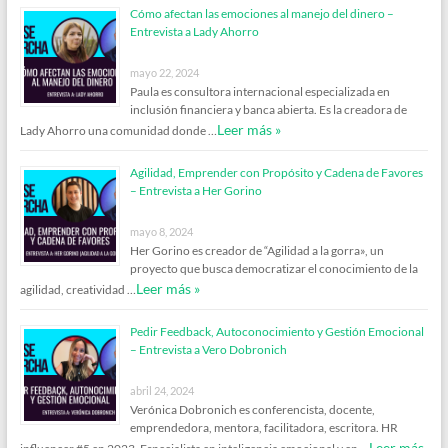
Cómo afectan las emociones al manejo del dinero –
Entrevista a Lady Ahorro
mayo 22, 2024
Paula es consultora internacional especializada en
inclusión financiera y banca abierta. Es la creadora de
Leer más »
Lady Ahorro una comunidad donde …
Agilidad, Emprender con Propósito y Cadena de Favores
– Entrevista a Her Gorino
mayo 8, 2024
Her Gorino es creador de “Agilidad a la gorra», un
proyecto que busca democratizar el conocimiento de la
Leer más »
agilidad, creatividad …
Pedir Feedback, Autoconocimiento y Gestión Emocional
– Entrevista a Vero Dobronich
abril 24, 2024
Verónica Dobronich es conferencista, docente,
emprendedora, mentora, facilitadora, escritora. HR
Leer más