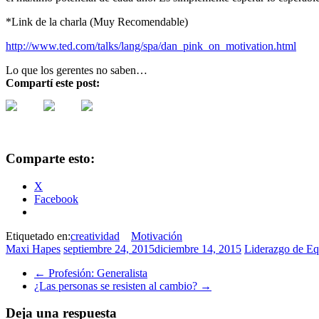
*Link de la charla (Muy Recomendable)
http://www.ted.com/talks/lang/spa/dan_pink_on_motivation.html
Lo que los gerentes no saben…
Compartí este post:
Comparte esto:
X
Facebook
Etiquetado en:
creatividad
Motivación
Maxi Hapes
septiembre 24, 2015
diciembre 14, 2015
Liderazgo de Eq
←
Profesión: Generalista
¿Las personas se resisten al cambio?
→
Deja una respuesta