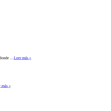
d donde …
Leer más »
r más »