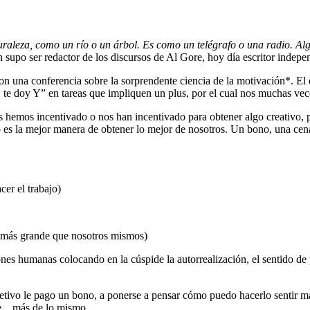
aleza, como un río o un árbol. Es como un telégrafo o una radio. Algu
supo ser redactor de los discursos de Al Gore, hoy día escritor indepe
 una conferencia sobre la sorprendente ciencia de la motivación*. El eje
, te doy Y” en tareas que impliquen un plus, por el cual nos muchas vec
s hemos incentivado o nos han incentivado para obtener algo creativo,
no es la mejor manera de obtener lo mejor de nosotros. Un bono, una cen
er el trabajo)
go más grande que nosotros mismos)
 humanas colocando en la cúspide la autorrealización, el sentido de prop
etivo le pago un bono, a ponerse a pensar cómo puedo hacerlo sentir má
ble…más de lo mismo.