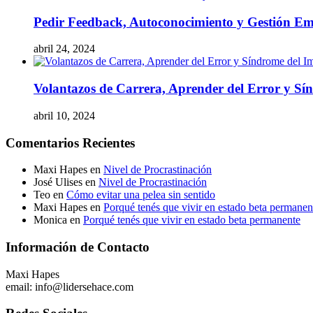
Pedir Feedback, Autoconocimiento y Gestión Em
abril 24, 2024
Volantazos de Carrera, Aprender del Error y Sí
abril 10, 2024
Comentarios Recientes
Maxi Hapes
en
Nivel de Procrastinación
José Ulises
en
Nivel de Procrastinación
Teo
en
Cómo evitar una pelea sin sentido
Maxi Hapes
en
Porqué tenés que vivir en estado beta permanen
Monica
en
Porqué tenés que vivir en estado beta permanente
Información de Contacto
Maxi Hapes
email: info@lidersehace.com