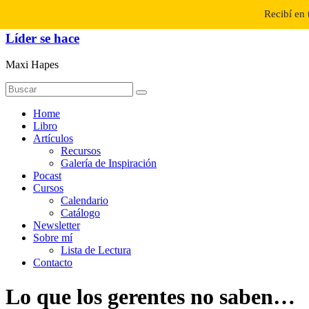
Saltar
Recibí en 
al
contenido
Líder se hace
Maxi Hapes
Menú
Home
Libro
Artículos
Recursos
Galería de Inspiración
Pocast
Cursos
Calendario
Catálogo
Newsletter
Sobre mí
Lista de Lectura
Contacto
Lo que los gerentes no saben…