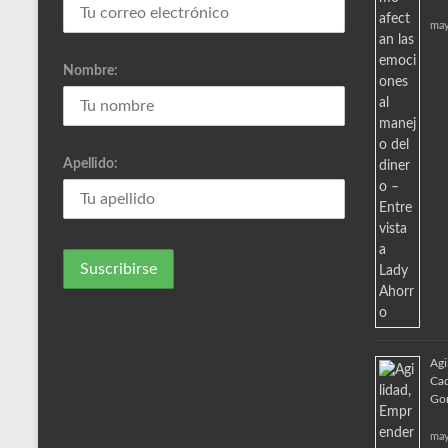
may
Nombre:
Apellido:
Agi
Cad
Go
may