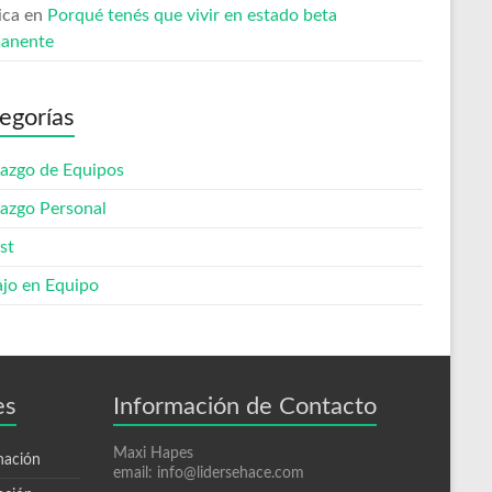
ica
en
Porqué tenés que vivir en estado beta
anente
egorías
razgo de Equipos
razgo Personal
st
ajo en Equipo
es
Información de Contacto
Maxi Hapes
nación
email: info@lidersehace.com