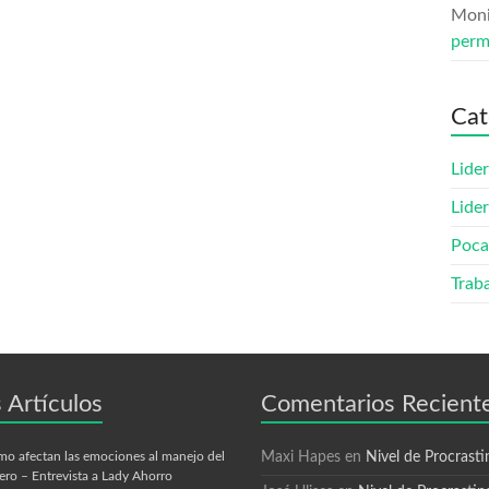
Mon
perm
Cat
Lide
Lide
Poca
Trab
 Artículos
Comentarios Recient
o afectan las emociones al manejo del
Maxi Hapes
en
Nivel de Procrasti
ero – Entrevista a Lady Ahorro