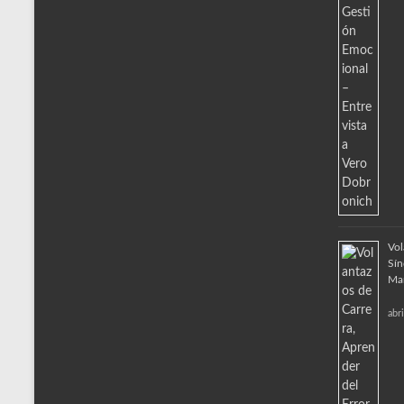
Vol
Sín
Ma
abr