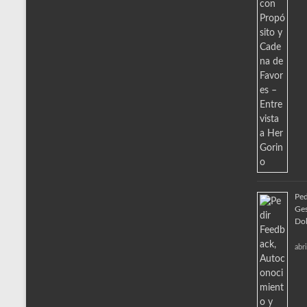
Ped
Ges
Do
abr