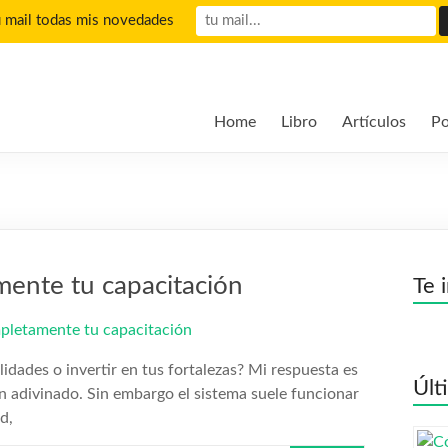
u mail todas mis novedades
Home
Libro
Artículos
Po
mente tu capacitación
Te 
idades o invertir en tus fortalezas? Mi respuesta es
Últ
n adivinado. Sin embargo el sistema suele funcionar
d,