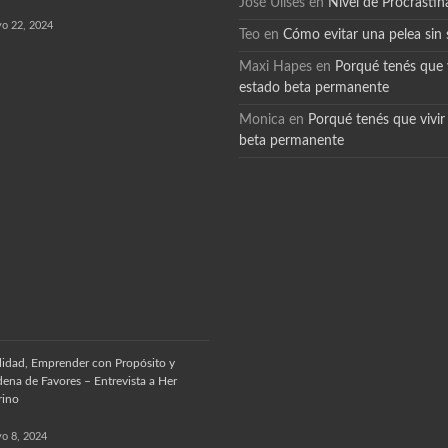
José Ulises
en
Nivel de Procrastin
o 22, 2024
Teo
en
Cómo evitar una pelea sin 
Maxi Hapes
en
Porqué tenés que v
estado beta permanente
Monica
en
Porqué tenés que vivir
beta permanente
lidad, Emprender con Propósito y
ena de Favores – Entrevista a Her
rino
o 8, 2024